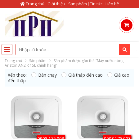
Trang chủ
Giới thiệu
Sản phẩm
Tin tức
Liên hệ
.
Trang chủ
Sản phẩm
Sản phẩm được gắn thẻ “Máy nước nóng
Ariston AN2 R 15L chính hãng”
Xếp theo:
Bán chạy
Giá thấp đến cao
Giá cao
Máy nước nóng
đến thấp
Ariston AN2 R 15L
chính hãng
0908.175.003
0908.175.003