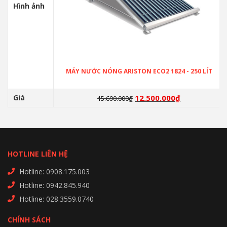
Hình ảnh
MÁY NƯỚC NÓNG ARISTON ECO2 1824 - 250 LÍT
Giá
12.500.000
₫
15.690.000
₫
HOTLINE LIÊN HỆ
Hotline: 0908.175.003
Hotline: 0942.845.940
Hotline: 028.3559.0740
CHÍNH SÁCH