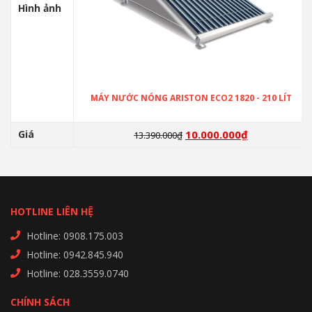
Hình ảnh
MÁY NƯỚC NÓNG ARISTON ECO2 1820 - 210 LÍT
Giá
10.000.000
₫
13.390.000
₫
HOTLINE LIÊN HỆ
Hotline: 0908.175.003
Hotline: 0942.845.940
Hotline: 028.3559.0740
CHÍNH SÁCH