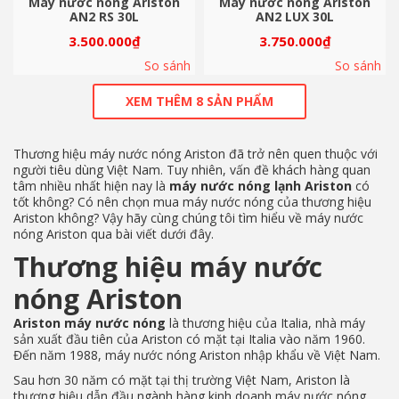
Máy nước nóng Ariston
Máy nước nóng Ariston
Máy gián tiếp có thể lắp đặt âm tường, tiết kiệm không gian,
AN2 RS 30L
AN2 LUX 30L
tăng độ thẩm mỹ cho phòng tắm. Thiết bị cũng được tích hợp
3.500.000
₫
3.750.000
₫
cơ chế chống giật và cầu dao ngắt điện ELCB khi quá tải, bảo
đảm an toàn tối đa cho người dùng.
So sánh
So sánh
Ariston là thương hiệu uy tín số 1 tại Việt Nam, sản phẩm của
XEM THÊM 8 SẢN PHẨM
Ariston có chất lượng vượt trội nhất hiện nay. Máy không chỉ tốt,
bền bỉ mà còn an toàn cho người dùng. Sản phẩm giúp người
tiêu dùng yên tâm tận hưởng sự thoải mái bất tận trong sinh
hoạt hàng ngày
Thương hiệu máy nước nóng Ariston đã trở nên quen thuộc với
người tiêu dùng Việt Nam. Tuy nhiên, vấn đề khách hàng quan
tâm nhiều nhất hiện nay là
máy nước nóng lạnh Ariston
có
tốt không? Có nên chọn mua máy nước nóng của thương hiệu
Ariston không? Vậy hãy cùng chúng tôi tìm hiểu về máy nước
nóng Ariston qua bài viết dưới đây.
Thương hiệu máy nước
nóng Ariston
Ariston máy nước nóng
là thương hiệu của Italia, nhà máy
sản xuất đầu tiên của Ariston có mặt tại Italia vào năm 1960.
Đến năm 1988, máy nước nóng Ariston nhập khẩu về Việt Nam.
Sau hơn 30 năm có mặt tại thị trường Việt Nam, Ariston là
thương hiệu dẫn đầu ngành hàng kinh doanh máy nước nóng.